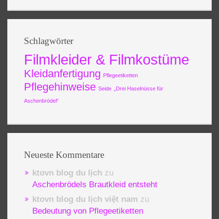
Schlagwörter
Filmkleider & Filmkostüme
Kleidanfertigung
Pflegeetiketten
Pflegehinweise
Seide
„Drei Haselnüsse für
Aschenbrödel“
Neueste Kommentare
ktovn blog du lịch
zu
Aschenbrödels Brautkleid entsteht
ktovn blog du lịch việt nam
zu
Bedeutung von Pflegeetiketten