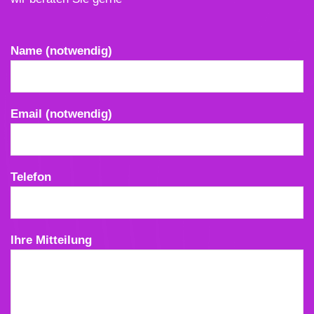
Bitte lasse dieses Feld leer.
Name (notwendig)
Email (notwendig)
Telefon
Ihre Mitteilung